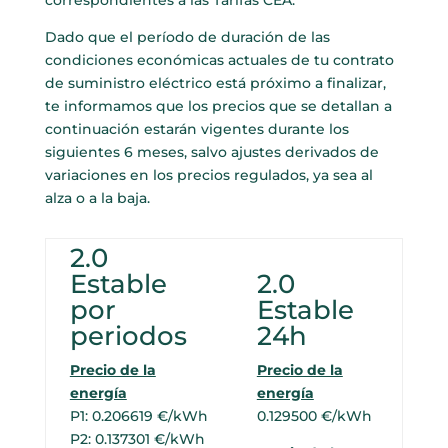
correspondientes a las Tarifas CEA.
Dado que el período de duración de las
condiciones económicas actuales de tu contrato
de suministro eléctrico está próximo a finalizar,
te informamos que los precios que se detallan a
continuación estarán vigentes durante los
siguientes 6 meses, salvo ajustes derivados de
variaciones en los precios regulados, ya sea al
alza o a la baja.
2.0
Estable
2.0
por
Estable
periodos
24h
Precio de la
Precio de la
energía
energía
P1: 0.206619 €/kWh
0.129500 €/kWh
P2: 0.137301 €/kWh