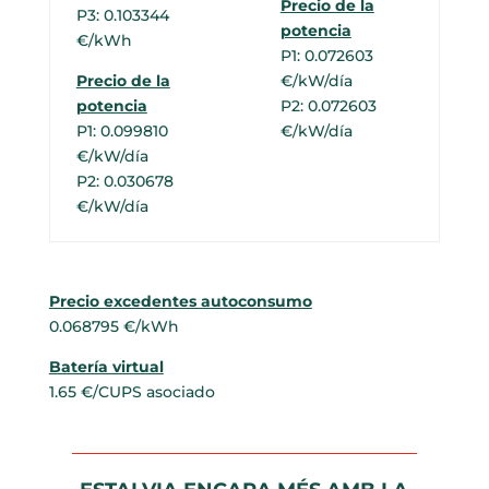
Precio de la
P3: 0.103344
potencia
€/kWh
P1: 0.072603
Precio de la
€/kW/día
potencia
P2: 0.072603
P1: 0.099810
€/kW/día
€/kW/día
P2: 0.030678
€/kW/día
Precio excedentes autoconsumo
0.068795 €/kWh
Batería virtual
1.65 €/CUPS asociado