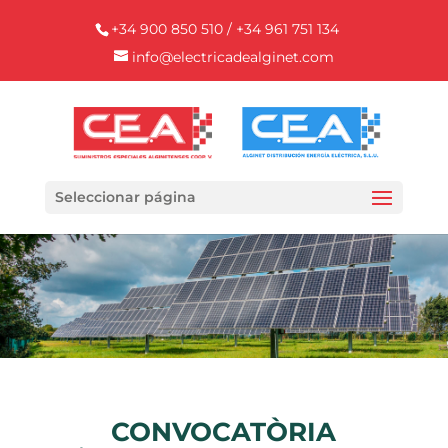
+34 900 850 510 / +34 961 751 134
info@electricadealginet.com
Seleccionar página
CONVOCATÒRIA