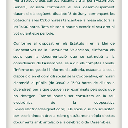
Per a l’elecció dels càrrecs vacants a triar per l’Assemblea
General, aquesta continuarà el seu desenvolupament
durant el dia següent, dissabte 15 de Juny, començant les
votacions a les 09:00 hores i tancant-se la mesa electoral a
les 14:00 hores. Tots els socis podran exercir el seu dret al
vot durant eixe període.
Conforme al disposat en els Estatuts i en la Llei de
Cooperatives de la Comunitat Valenciana, s’informa els
socis que la documentació que se sotmetrà a la
consideració de l’Assemblea, és a dir, els comptes anuals,
l’informe de gestió i l’informe d’auditoria, estaran a la seua
disposició en el domicili social de la Cooperativa, en horari
d’atenció al públic (de 09:00 a 13:00 hores de dilluns a
divendres) per a que puguen ser examinats pels socis que
ho desitgen. També podran ser consultats en la seu
electrònica de la cooperativa
(www.electricadealginet.com). Els socis que ho solꞏliciten
per escrit tindran dret a rebre gratuïtament còpia d’estos
documents amb antelació a la celebració de l’Assemblea.