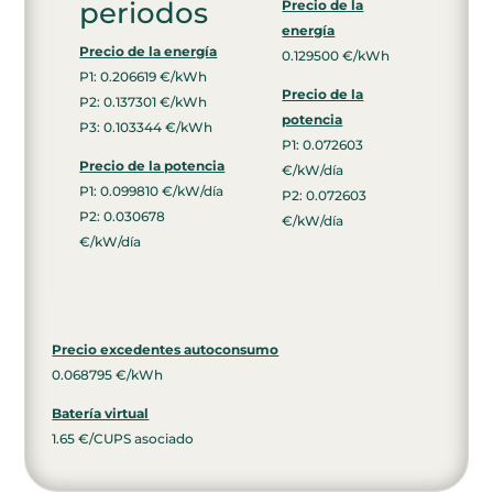
periodos
Precio de la
energía
Precio de la energía
0.129500 €/kWh
P1: 0.206619 €/kWh
Precio de la
P2: 0.137301 €/kWh
potencia
P3: 0.103344 €/kWh
P1: 0.072603
Precio de la potencia
€/kW/día
P1: 0.099810 €/kW/día
P2: 0.072603
P2: 0.030678
€/kW/día
€/kW/día
Precio excedentes autoconsumo
0.068795 €/kWh
Batería virtual
1.65 €/CUPS asociado