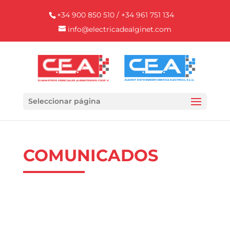
+34 900 850 510 / +34 961 751 134
info@electricadealginet.com
Seleccionar página
COMUNICADOS