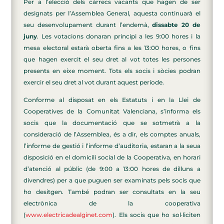
Per a l’elecció dels càrrecs vacants que hagen de ser
designats per l’Assemblea General, aquesta continuarà el
seu desenvolupament durant l’endemà,
dissabte 20 de
juny
. Les votacions donaran principi a les 9:00 hores i la
mesa electoral estarà oberta fins a les 13:00 hores, o fins
que hagen exercit el seu dret al vot totes les persones
presents en eixe moment. Tots els socis i sòcies podran
exercir el seu dret al vot durant aquest període.
Conforme al disposat en els Estatuts i en la Llei de
Cooperatives de la Comunitat Valenciana, s’informa els
socis que la documentació que se sotmetrà a la
consideració de l’Assemblea, és a dir, els comptes anuals,
l’informe de gestió i l’informe d’auditoria, estaran a la seua
disposició en el domicili social de la Cooperativa, en horari
d’atenció al públic (de 9:00 a 13:00 hores de dilluns a
divendres) per a que puguen ser examinats pels socis que
ho desitgen. També podran ser consultats en la seu
electrònica de la cooperativa
(
www.electricadealginet.com
). Els socis que ho sol·liciten