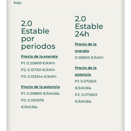
baja.
2.0
2.0
Estable
Estable
24h
por
periodos
Precio de la
energía
Precio de la energía
0.129500 €/kWh
P1: 0.206619 €/kWh
Precio de la
P2: 0.137301 €/kWh
potencia
P3: 0.103344 €/kWh
P1: 0.072603
Precio de la potencia
€/kW/día
P1: 0.099810 €/kW/día
P2: 0.072603
P2: 0.030678
€/kW/día
€/kW/día