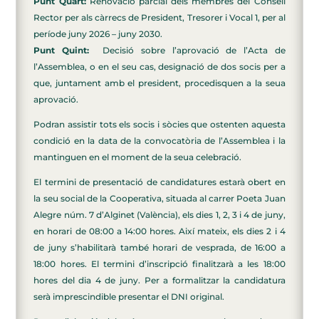
Punt Quart:
Renovació parcial dels membres del Consell
Rector per als càrrecs de President, Tresorer i Vocal 1, per al
període juny 2026 – juny 2030.
Punt Quint:
Decisió sobre l’aprovació de l’Acta de
l’Assemblea, o en el seu cas, designació de dos socis per a
que, juntament amb el president, procedisquen a la seua
aprovació.
Podran assistir tots els socis i sòcies que ostenten aquesta
condició en la data de la convocatòria de l’Assemblea i la
mantinguen en el moment de la seua celebració.
El termini de presentació de candidatures estarà obert en
la seu social de la Cooperativa, situada al carrer Poeta Juan
Alegre núm. 7 d’Alginet (València), els dies 1, 2, 3 i 4 de juny,
en horari de 08:00 a 14:00 hores. Així mateix, els dies 2 i 4
de juny s’habilitarà també horari de vesprada, de 16:00 a
18:00 hores. El termini d’inscripció finalitzarà a les 18:00
hores del dia 4 de juny. Per a formalitzar la candidatura
serà imprescindible presentar el DNI original.