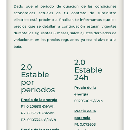
Dado que el período de duración de las condiciones
económicas actuales de tu contrato de suministro
eléctrico está próximo a finalizar, te informamos que los
precios que se detallan a continuación estarán vigentes
durante los siguientes 6 meses, salvo ajustes derivados de
variaciones en los precios regulados, ya sea al alza o a la
baja.
2.0
2.0
Estable
Estable
24h
por
periodos
Precio de la
energía
Precio de la energía
0.129500 €/kWh
P1: 0.206619 €/kWh
Precio de la
P2: 0.137301 €/kWh
potencia
P3: 0.103344 €/kWh
P1: 0.072603
Precio de la potencia