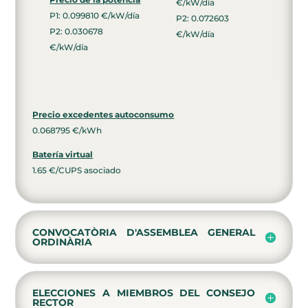
€/kW/día
P1: 0.099810 €/kW/día
P2: 0.072603
P2: 0.030678
€/kW/día
€/kW/día
Precio excedentes autoconsumo
0.068795 €/kWh
Batería virtual
1.65 €/CUPS asociado
CONVOCATÒRIA D'ASSEMBLEA GENERAL
ORDINÀRIA
ELECCIONES A MIEMBROS DEL CONSEJO
RECTOR